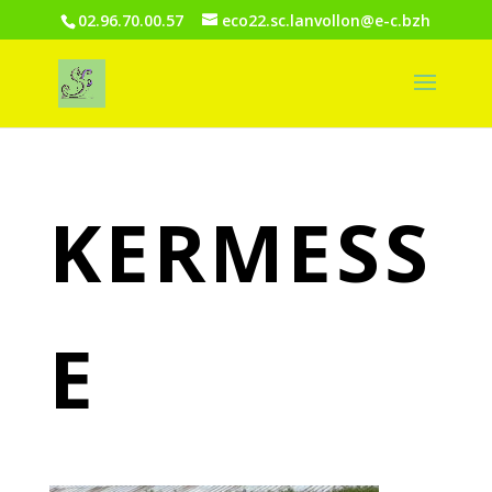
02.96.70.00.57
eco22.sc.lanvollon@e-c.bzh
KERMESS
E