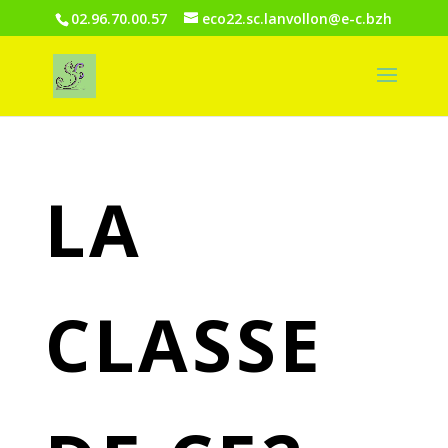
02.96.70.00.57
eco22.sc.lanvollon@e-c.bzh
LA
CLASSE