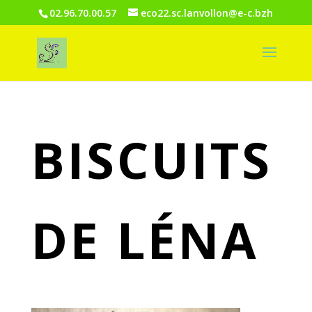
02.96.70.00.57
eco22.sc.lanvollon@e-c.bzh
BISCUITS
DE LÉNA