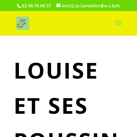
02.96.70.00.57
eco22.sc.lanvollon@e-c.bzh
LOUISE
ET SES