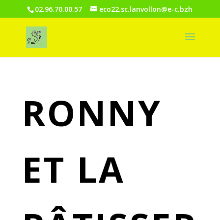
02.96.70.00.57
eco22.sc.lanvollon@e-c.bzh
RONNY
ET LA