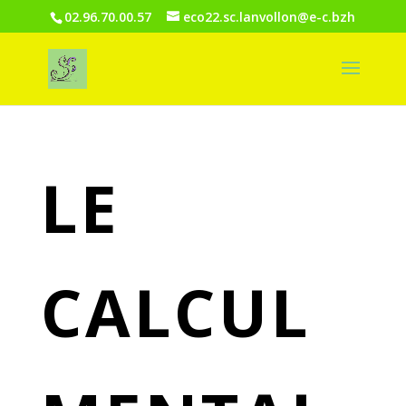
02.96.70.00.57
eco22.sc.lanvollon@e-c.bzh
LE
CALCUL